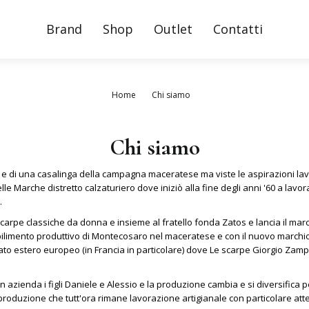
Brand
Shop
Outlet
Contatti
Home
Chi siamo
Chi siamo
e di una casalinga della campagna maceratese ma viste le aspirazioni lavor
le Marche distretto calzaturiero dove iniziò alla fine degli anni '60 a lavo
.
carpe classiche da donna e insieme al fratello fonda Zatos e lancia il marchi
ilimento produttivo di Montecosaro nel maceratese e con il nuovo marchio 
estero europeo (in Francia in particolare) dove Le scarpe Giorgio Zamponi
no in azienda i figli Daniele e Alessio e la produzione cambia e si diversifi
a produzione che tutt'ora rimane lavorazione artigianale con particolare at