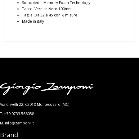
Sottopiede: Memory Foam Technology
Tacco: Vernice Nero 100mm
Taglie: Da 32 a 45 con ½ misure
Made in italy
Via Crivelli 22, 62010 Montecosaro (MC)
T. +39 0733 566058
M. info@zamponi.it
Brand